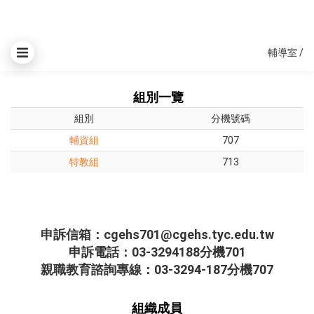
輔導室
/
組別一覽
組別
分機號碼
輔資組
707
特教組
713
申訴信箱：cgehs701@cgehs.tyc.edu.tw
申訴電話：03-3294188分機701
親職教育諮詢專線：03-3294-187分機707
組織成員