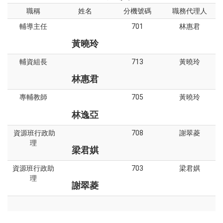
職稱
姓名
分機號碼
職務代理人
輔導主任
701
林惠君
黃曉玲
輔資組長
713
黃曉玲
林惠君
專輔教師
705
黃曉玲
林逸亞
資源班行政助
708
謝翠菱
理
梁君娸
資源班行政助
703
梁君娸
理
謝翠菱