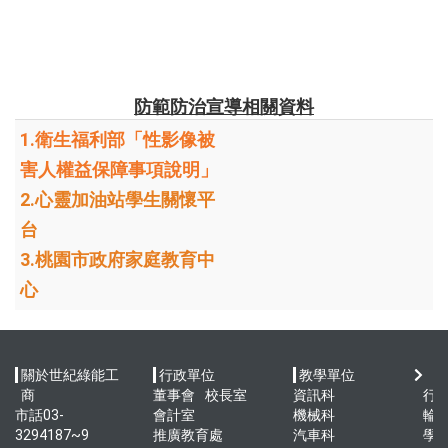
防範防治宣導相關資料
1.衛生福利部「性影像被
害人權益保障事項說明」
2.心靈加油站學生關懷平
台
3.桃園市政府家庭教育中
心
關於世紀綠能工
行政單位
教學單位
快
商
董事會
校長室
資訊科
行
市話03-
會計室
機械科
輪
3294187~9
推廣教育處
汽車科
學