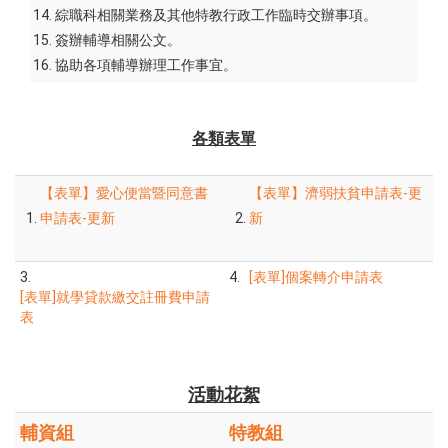
綜職科相關業務及其他特教行政工作臨時交辦事項。
簽辦輔導相關公文。
協助各項輔導辦理工作事宜。
各類表單
【表單】愛心便當暨同意書
【表單】濟弱扶貧申請表-更
申請表-更新
新
3.
4.
[表單]個案轉介申請表
[表單]就學貸款繳交註冊費申請
表
活動花絮
輔資組
特教組