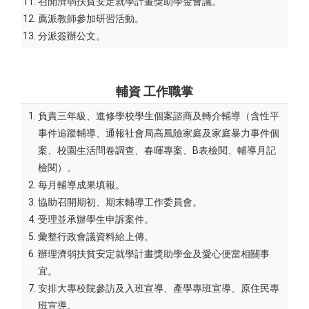
召開濟弱扶貧安定就學計畫獎助學金會議。
薦派教師參加研習活動。
分派簽辦公文。
輔資
工作職掌
負責三年級、進修學校學生個案諮商及轉介輔導（含性平
事件追蹤輔導、通報社會局高風險家庭及家庭暴力事件個
案、校園生活問卷調查、春暉專案、B表檢閱、輔導月記
檢閱）。
每月輔導成果填報。
協助召開期初、期末輔導工作委員會。
受理並承辦學生申訴案件。
彙整行政會議資料給上傳。
辦理濟弱扶貧安定就學計畫獎助學金及愛心便當相關事
宜。
安排大專校院參訪及入班宣導、產學專班宣導、原住民專
班宣導。