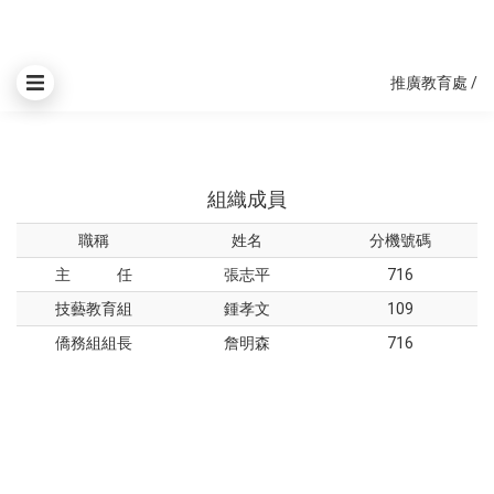
推廣教育處
/
組織成員
職稱
姓名
分機號碼
主 任
張志平
716
技藝教育組
鍾孝文
109
僑務組組長
詹明森
716