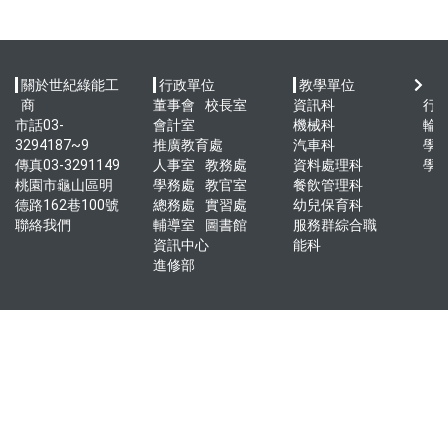
關於世紀綠能工
行政單位
教學單位
快
商
董事會
校長室
資訊科
行
市話03-
會計室
機械科
輪
3294187~9
推廣教育處
汽車科
學
傳真03-3291149
人事室
教務處
資料處理科
學
桃園市龜山區明
學務處
教官室
餐飲管理科
德路162巷100號
總務處
實習處
幼兒保育科
聯絡我們
輔導室
圖書館
服務群綜合職
資訊中心
能科
進修部