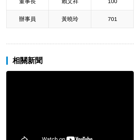
董事長
賴文祥
100
辦事員
黃曉玲
701
相關新聞