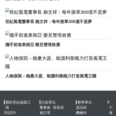
世紀風電董事長 賴文祥：每年接單300億不是夢
攜手前進東南亞 樂見雙塔效應
人物側寫－賴桑大器、敢讓利靠魄力打造風電王國
關於世紀綠能工
行政單位
教學單位
快
商
董事會
校長室
資訊科
行
市話03-
會計室
機械科
輪