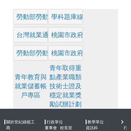
勞動部勞動力發展署技能檢定中心
學科題庫線上測驗
台灣就業通職涯測評
桃園市政府原住民族行政局(
勞動部勞動力發展署青年就業領航計畫
桃園市政府就業服務處
青年取得重
青年教育與
點產業職類
就業儲蓄帳
技術士證及
戶專區
穩定就業獎
勵試辦計劃
關於世紀綠能工
行政單位
教學單位
快
商
董事會
校長室
資訊科
行