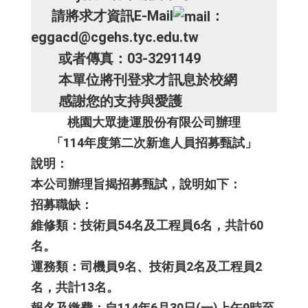
請將求才資訊E-Mail
：
eggacd@cgehs.tyc.edu.tw
或者傳真：03-3291149
本單位將刊登求才訊息於校網
感謝您的支持與愛護
桃園大眾捷運股份有限公司辦理
「114年度第二次新進人員招募甄試」
說明：
本公司辦理旨揭招募甄試，說明如下：
招募職缺：
維修類：技術員54名及工程員6名，共計60
名。
運務類：司機員9名、技術員2名及工程員2
名，共計13名。
報名及繳費：自114年6月30日(一)上午9時至