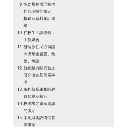
協助規劃辦理校內
外各項技能檢定、
核銷及資料統計建
檔
在校生工讀導航，
工作媒合
辦理原住民取得證
照獎勵金審查、彙
整、申請
就輔組有關業務之
研究改進及發展事
項
編列就業組相關經
費預算及執行
校網求才廠家資訊
的張貼
本組財產設備保管
等事項