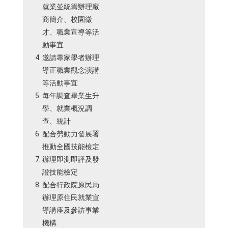
就業並統籌辦理廠
商簡介、校園徵
才、職業宣導等活
動事宜
邀請專家學者辦理
導正職業觀念演講
等活動事宜
每年調查畢業生升
學、就業概況調
查、統計
配合勞動力發展署
推動全國技能檢定
辦理即測即評及發
證技能檢定
配合行政院原民局
辦理原住民就業宣
導講座及參訪事業
機構