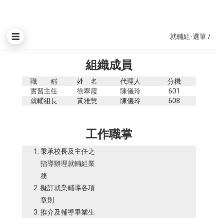
就輔組-選單
/
組織成員
職 稱
姓 名
代理人
分機
實習主任
徐翠霞
陳儀玲
601
就輔組長
黃雅慧
陳儀玲
608
工作職掌
秉承校長及主任之
指導辦理就輔組業
務
擬訂就業輔導各項
章則
推介及輔導畢業生