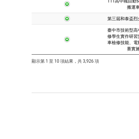
111高中職自動
搬運
第三屆和泰盃烈
臺中市技術型高
修學生實作研習
車檢修技能、電
賽實
顯示第 1 至 10 項結果，共 3,926 項