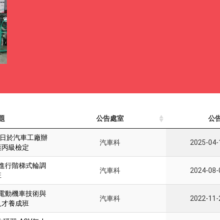
題
公告處室
公
26日於汽車工廠辦
汽車科
2025-04-
護丙級檢定
進行階梯式輪調
汽車科
2024-08-
班
電動機車技術與
汽車科
2022-11-
人才養成班