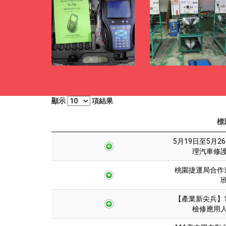
顯示
項結果
標
5月19日至5月
理汽車修
桃園捷運局合作
【產業新尖兵】
檢修應用