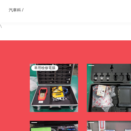
汽車科
/
\
車用檢修電腦