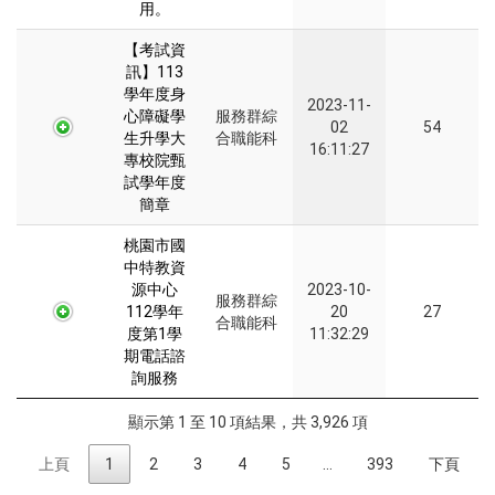
用。
【考試資
訊】113
學年度身
2023-11-
心障礙學
服務群綜
02
54
生升學大
合職能科
16:11:27
專校院甄
試學年度
簡章
桃園市國
中特教資
源中心
2023-10-
服務群綜
112學年
20
27
合職能科
度第1學
11:32:29
期電話諮
詢服務
顯示第 1 至 10 項結果，共 3,926 項
上頁
1
2
3
4
5
…
393
下頁