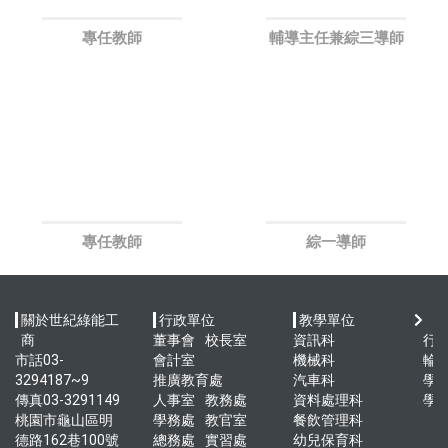
專任教師
輔導主任兼綜三導師
專任教師
綜一導師
關於世紀綠能工
行政單位
教學單位
快
商
董事會
校長室
資訊科
行
市話03-
會計室
機械科
輪
3294187~9
推廣教育處
汽車科
學
傳真03-3291149
人事室
教務處
資料處理科
學
桃園市龜山區明
學務處
教官室
餐飲管理科
德路162巷100號
總務處
實習處
幼兒保育科