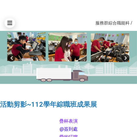
服務群綜合職能科
/
活動剪影~112學年綜職班成果展
疊杯表演
@簽到處