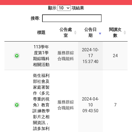
顯示
項結果
搜尋:
公告處
公告日
閱讀次
標題
室
期
數
113學年
2024-10-
度第1學
服務群綜
17
24
期綜職科
合職能科
15:37:40
相關活動
衛生福利
部社會及
家庭署製
作《多元
尊重的視
2024-04-
服務群綜
角》教育
10
7
合職能科
訓 練教學
09:43:50
影片之相
關資訊，
請多加利