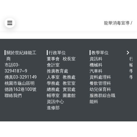
龍華消毒宣導
/
關於世紀綠能工
行政單位
教學單位
快
商
董事會
校長室
資訊科
行
市話03-
會計室
機械科
輪
3294187~9
推廣教育處
汽車科
學
傳真03-3291149
人事室
教務處
資料處理科
學
桃園市龜山區明
學務處
教官室
餐飲管理科
德路162巷100號
總務處
實習處
幼兒保育科
聯絡我們
輔導室
圖書館
服務群綜合職
資訊中心
能科
進修部