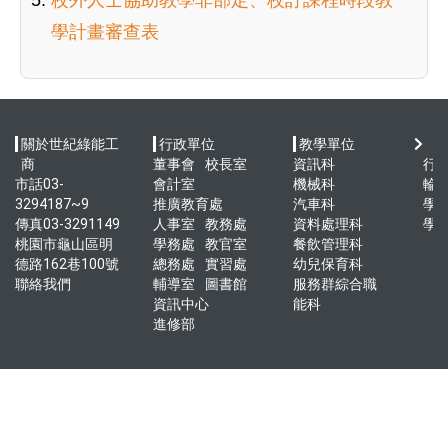
校外人士協助教學非部定、校訂課程時段教
學計畫審查表
關於世紀綠能工
行政單位
教學單位
快
商
董事會
校長室
資訊科
行
市話03-
會計室
機械科
輪
3294187~9
推廣教育處
汽車科
學
傳真03-3291149
人事室
教務處
資料處理科
學
桃園市龜山區明
學務處
教官室
餐飲管理科
德路162巷100號
總務處
實習處
幼兒保育科
聯絡我們
輔導室
圖書館
服務群綜合職
資訊中心
能科
進修部