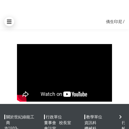
僑生印尼
/
關於世紀綠能工
行政單位
教學單位
快
商
董事會
校長室
資訊科
行
市話03-
會計室
機械科
輪