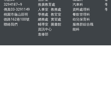
3294187~9
推廣教育處
汽車科
學
傳真03-3291149
人事室
教務處
資料處理科
學
桃園市龜山區明
學務處
教官室
餐飲管理科
德路162巷100號
總務處
實習處
幼兒保育科
聯絡我們
輔導室
圖書館
服務群綜合職
資訊中心
能科
進修部